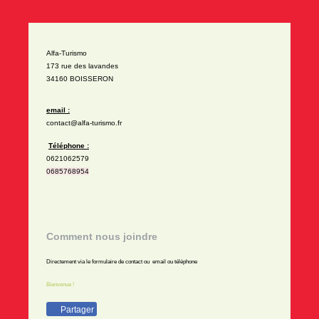
Alfa-Turismo
173 rue des lavandes
34160 BOISSERON
email :
contact@alfa-turismo.fr
Téléphone :
0621062579
0685768954
Comment nous joindre
Directement via le formulaire de contact ou email ou téléphone
Bienvenue !
Partager