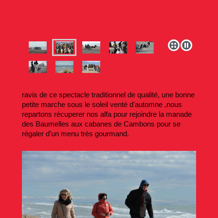
ravis de ce spectacle traditionnel de qualité, une bonne
petite marche sous le soleil venté d'automne ,nous
repartons récuperer nos alfa pour rejoindre la manade
des Baumelles aux cabanes de Cambons pour se
régaler d'un menu très gourmand.