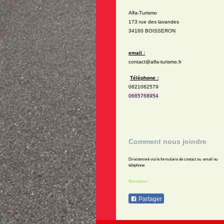
Alfa-Turismo
173 rue des lavandes
34160 BOISSERON
email :
contact@alfa-turismo.fr
Téléphone :
0621062579
0685768954
Comment nous joindre
Directement via le formulaire de contact ou email ou
téléphone
Bienvenue !
Partager